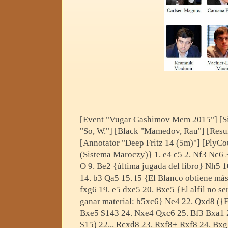
[Event "Vugar Gashimov Mem 2015"] [Si
"So, W."] [Black "Mamedov, Rau"] [Resu
[Annotator "Deep Fritz 14 (5m)"] [PlyCo
(Sistema Maroczy)} 1. e4 c5 2. Nf3 Nc6 3
O 9. Be2 {última jugada del libro} Nh5 
14. b3 Qa5 15. f5 {El Blanco obtiene má
fxg6 19. e5 dxe5 20. Bxe5 {El alfil no s
ganar material: b5xc6} Ne4 22. Qxd8 ({
Bxe5 $143 24. Nxe4 Qxc6 25. Bf3 Bxa1 
$15) 22... Rcxd8 23. Rxf8+ Rxf8 24. Bx