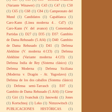
(Variante Winawer)
(1)
C43
(1)
C47
(1)
C50
(1)
C65
(1)
C68
(1)
C84
(1)
Campeonato del
Mund
(1)
Candidatos
(1)
Capablanca
(1)
Caro-Kann (Línea moderna 4... Cd7)
(1)
Caro-Kann (V. del avance)
(1)
Comentadas
Partidas
(1)
D27
(1)
D35
(1)
D37: Gambito
de Dama Rehusado (5.Af4)
(1)
D40: Gambito
de Dama Rehusado
(1)
D41
(1)
Defensa
Alekhine (V. moderna 4.Cf3)
(1)
Defensa
Alekhine (Variante moderna 4.Cf3)
(1)
Defensa India de Rey (Sistema clásico)
(1)
Defensa Moderna
(1)
Defensa Siciliana
(Moderna v. Dragón - At. Yugoslavo)
(1)
Defensa de los dos caballos (Sistema clásico)
(1)
Defensa semi-Tarrasch
(1)
E07
(1)
Gambito de Dama Rehusado (5.Af4)
(1)
Giese
(1)
Giri
(1)
Ivanchuk
(1)
Janowski
(1)
Jones
(1)
Kortschnoj
(1)
Leko
(1)
Nimzowitsch
(1)
PUBLICACIONES HISTÓRICAS.
(1)