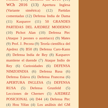
WCh 2016
(13)
Apertura Inglesa
(Variante simétrica)
(12)
Partidas
comentadas
(12)
Defensa India de Dama
(11)
Kasparov
(11)
50 GRANDES
PARTIDAS DEL AJEDREZ MODERNO
(10)
Pichot Alan
(10)
Defensa Pirc
(Ataque 3 peones o austriaco)
(9)
Mates
(9)
Prof. J. Pecora
(9)
Teoría científica del
Ajedrez
(9)
B50
(8)
Defensa Caro-Kann
(8)
Defensa India de Rey
(8)
Kasparov
mantiene el duende
(7)
Ataque Indio de
Rey
(6)
Curiosidades
(6)
DEFENSA
NIMZOINDIA
(6)
Defensa Rusa
(6)
Defensa Eslava
(6)
Defensa Francesa
(6)
APERTURA INGLESA
(5)
DEFENSA
RUSA
(5)
Defensa Grunfeld
(5)
Lecciones de Chernev
(5)
AJEDREZ
POSICIONAL
(4)
D44
(4)
Defensa Pirc
(4)
Hou Yifan
(4)
Los análisis del GM