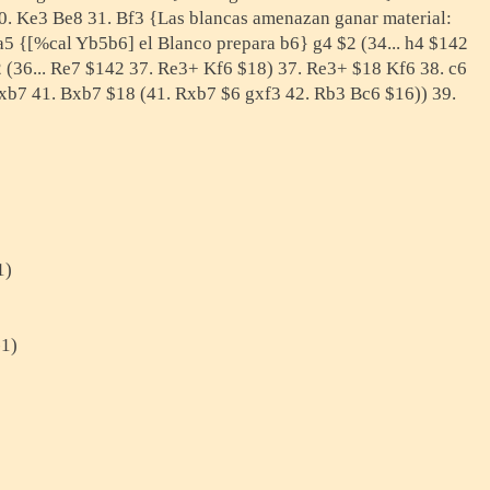
0. Ke3 Be8 31. Bf3 {Las blancas amenazan ganar material:
5 {[%cal Yb5b6] el Blanco prepara b6} g4 $2 (34... h4 $142
 (36... Re7 $142 37. Re3+ Kf6 $18) 37. Re3+ $18 Kf6 38. c6
xb7 41. Bxb7 $18 (41. Rxb7 $6 gxf3 42. Rb3 Bc6 $16)) 39.
1)
-1)