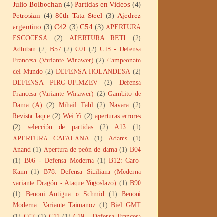
Julio Bolbochan
(4)
Partidas en Videos
(4)
Petrosian
(4)
80th Tata Steel
(3)
Ajedrez
argentino
(3)
C42
(3)
C54
(3)
APERTURA
ESCOCESA
(2)
APERTURA RETI
(2)
Adhiban
(2)
B57
(2)
C01
(2)
C18 - Defensa
Francesa (Variante Winawer)
(2)
Campeonato
del Mundo
(2)
DEFENSA HOLANDESA
(2)
DEFENSA PIRC-UFIMZEV
(2)
Defensa
Francesa (Variante Winawer)
(2)
Gambito de
Dama (A)
(2)
Mihail Tahl
(2)
Navara
(2)
Revista Jaque
(2)
Wei Yi
(2)
aperturas errores
(2)
selección de partidas
(2)
A13
(1)
APERTURA CATALANA
(1)
Adams
(1)
Anand
(1)
Apertura de peón de dama
(1)
B04
(1)
B06 - Defensa Moderna
(1)
B12: Caro-
Kann
(1)
B78: Defensa Siciliana (Moderna
variante Dragón - Ataque Yugoslavo)
(1)
B90
(1)
Benoni Antigua o Schmid
(1)
Benoni
Moderna: Variante Taimanov
(1)
Biel GMT
(1)
C07
(1)
C11
(1)
C19 - Defensa Francesa