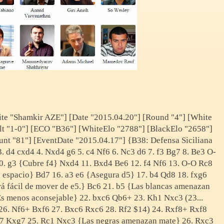
te "Shamkir AZE"] [Date "2015.04.20"] [Round "4"] [White
lt "1-0"] [ECO "B36"] [WhiteElo "2788"] [BlackElo "2658"]
unt "81"] [EventDate "2015.04.17"] {B38: Defensa Siciliana
. d4 cxd4 4. Nxd4 g6 5. c4 Nf6 6. Nc3 d6 7. f3 Bg7 8. Be3 O-
10. g3 {Cubre f4} Nxd4 11. Bxd4 Be6 12. f4 Nf6 13. O-O Rc8
s espacio} Bd7 16. a3 e6 {Asegura d5} 17. b4 Qd8 18. fxg6
erá fácil de mover de e5.} Bc6 21. b5 {Las blancas amenazan
Es menos aconsejable} 22. bxc6 Qb6+ 23. Kh1 Nxc3 (23...
26. Nf6+ Bxf6 27. Bxc6 Rxc6 28. Rf2 $14) 24. Rxf8+ Rxf8
g7 Kxg7 25. Rc1 Nxc3 {Las negras amenazan mate} 26. Rxc3