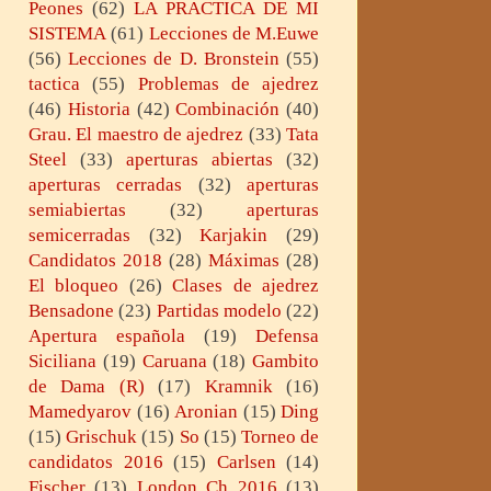
Peones
(62)
LA PRACTICA DE MI
SISTEMA
(61)
Lecciones de M.Euwe
(56)
Lecciones de D. Bronstein
(55)
tactica
(55)
Problemas de ajedrez
(46)
Historia
(42)
Combinación
(40)
Grau. El maestro de ajedrez
(33)
Tata
Steel
(33)
aperturas abiertas
(32)
aperturas cerradas
(32)
aperturas
semiabiertas
(32)
aperturas
semicerradas
(32)
Karjakin
(29)
Candidatos 2018
(28)
Máximas
(28)
El bloqueo
(26)
Clases de ajedrez
Bensadone
(23)
Partidas modelo
(22)
Apertura española
(19)
Defensa
Siciliana
(19)
Caruana
(18)
Gambito
de Dama (R)
(17)
Kramnik
(16)
Mamedyarov
(16)
Aronian
(15)
Ding
(15)
Grischuk
(15)
So
(15)
Torneo de
candidatos 2016
(15)
Carlsen
(14)
Fischer
(13)
London Ch 2016
(13)